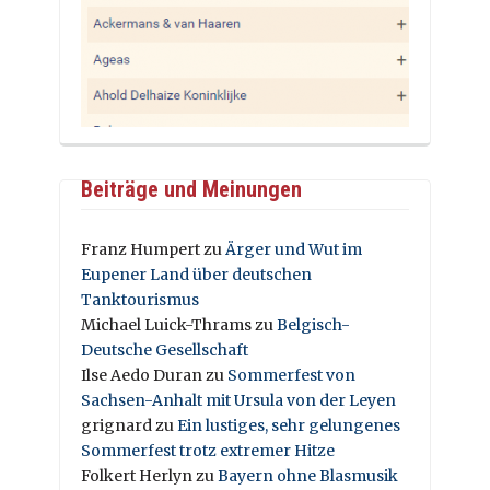
Beiträge und Meinungen
Franz Humpert
zu
Ärger und Wut im
Eupener Land über deutschen
Tanktourismus
Michael Luick-Thrams
zu
Belgisch-
Deutsche Gesellschaft
Ilse Aedo Duran
zu
Sommerfest von
Sachsen-Anhalt mit Ursula von der Leyen
grignard
zu
Ein lustiges, sehr gelungenes
Sommerfest trotz extremer Hitze
Folkert Herlyn
zu
Bayern ohne Blasmusik