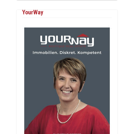
YourWay