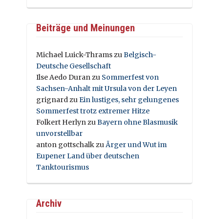
Beiträge und Meinungen
Michael Luick-Thrams
zu
Belgisch-
Deutsche Gesellschaft
Ilse Aedo Duran
zu
Sommerfest von
Sachsen-Anhalt mit Ursula von der Leyen
grignard
zu
Ein lustiges, sehr gelungenes
Sommerfest trotz extremer Hitze
Folkert Herlyn
zu
Bayern ohne Blasmusik
unvorstellbar
anton gottschalk
zu
Ärger und Wut im
Eupener Land über deutschen
Tanktourismus
Archiv