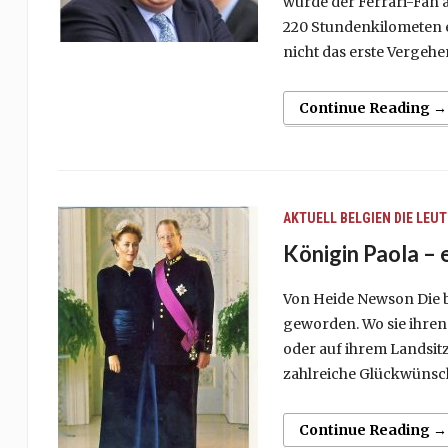
wurde der Ferrari-Fan 
220 Stundenkilometen er
nicht das erste Vergehe
Continue Reading →
AKTUELL
BELGIEN
DIE LEUT
Königin Paola –
Von Heide Newson Die be
geworden. Wo sie ihren 
oder auf ihrem Landsitz 
zahlreiche Glückwünsch
Continue Reading →