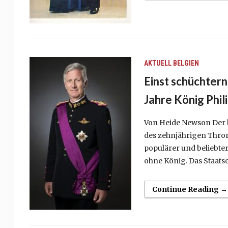
AKTUELL
BELGIEN
Einst schüchtern
Jahre König Phil
Von Heide Newson Der be
des zehnjährigen Thron
populärer und beliebter is
ohne König. Das Staatsob
Continue Reading →