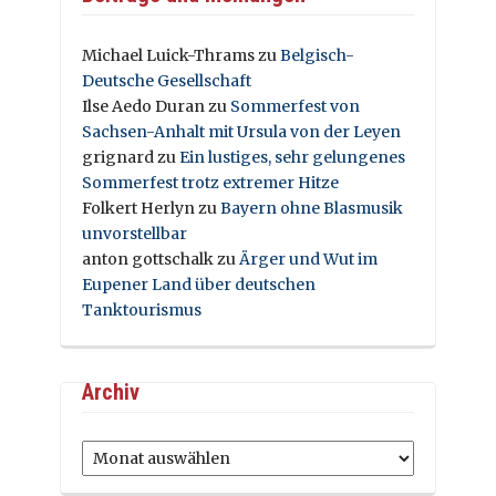
Michael Luick-Thrams
zu
Belgisch-
Deutsche Gesellschaft
Ilse Aedo Duran
zu
Sommerfest von
Sachsen-Anhalt mit Ursula von der Leyen
grignard
zu
Ein lustiges, sehr gelungenes
Sommerfest trotz extremer Hitze
Folkert Herlyn
zu
Bayern ohne Blasmusik
unvorstellbar
anton gottschalk
zu
Ärger und Wut im
Eupener Land über deutschen
Tanktourismus
Archiv
Archiv