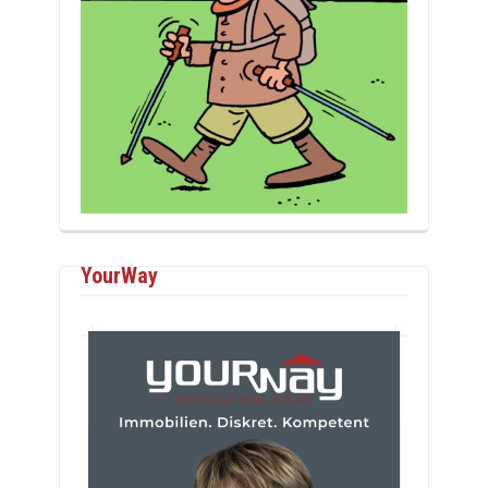
YourWay