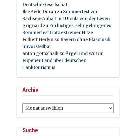
Deutsche Gesellschaft
Ilse Aedo Duran
zu
Sommerfest von
Sachsen-Anhalt mit Ursula von der Leyen
grignard
zu
Ein lustiges, sehr gelungenes
Sommerfest trotz extremer Hitze
Folkert Herlyn
zu
Bayern ohne Blasmusik
unvorstellbar
anton gottschalk
zu
Ärger und Wut im
Eupener Land über deutschen
Tanktourismus
Archiv
Archiv
Suche