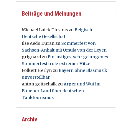
Beiträge und Meinungen
Michael Luick-Thrams
zu
Belgisch-
Deutsche Gesellschaft
Ilse Aedo Duran
zu
Sommerfest von
Sachsen-Anhalt mit Ursula von der Leyen
grignard
zu
Ein lustiges, sehr gelungenes
Sommerfest trotz extremer Hitze
Folkert Herlyn
zu
Bayern ohne Blasmusik
unvorstellbar
anton gottschalk
zu
Ärger und Wut im
Eupener Land über deutschen
Tanktourismus
Archiv