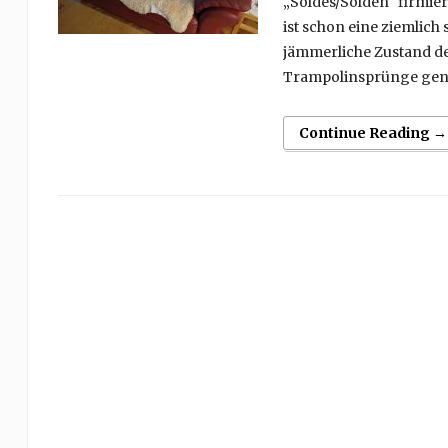
„Soldes/Solden“ firmie
ist schon eine ziemlich
jämmerliche Zustand de
Trampolinsprünge genu
Continue Reading →