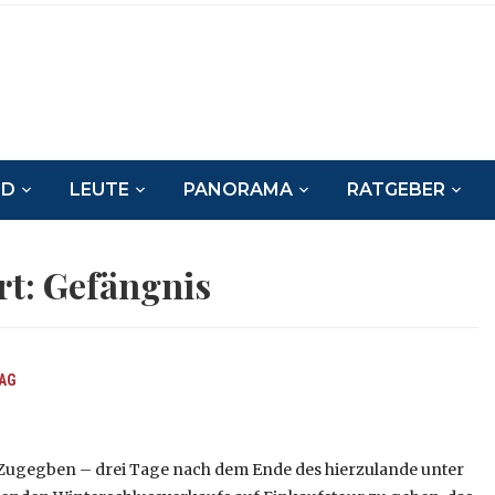
ND
LEUTE
PANORAMA
RATGEBER
rt:
Gefängnis
TAG
Zugegben – drei Tage nach dem Ende des hierzulande unter