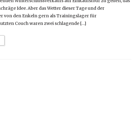
renden Winterschlussverkaufs auf Einkaufstour zu gehen, das
 schräge Idee. Aber das Wetter dieser Tage und der
r von den Enkeln gern als Trainingslager für
tzten Couch waren zwei schlagende […]