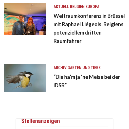
AKTUELL
BELGIEN
EUROPA
Weltraumkonferenz in Brüssel
mit Raphael Liégeois, Belgiens
potenziellem dritten
Raumfahrer
ARCHIV
GARTEN UND TIERE
“Die ha’m ja ‘ne Meise bei der
iDSB”
Stellenanzeigen