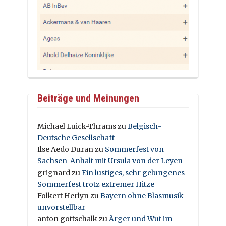
Beiträge und Meinungen
Michael Luick-Thrams
zu
Belgisch-
Deutsche Gesellschaft
Ilse Aedo Duran
zu
Sommerfest von
Sachsen-Anhalt mit Ursula von der Leyen
grignard
zu
Ein lustiges, sehr gelungenes
Sommerfest trotz extremer Hitze
Folkert Herlyn
zu
Bayern ohne Blasmusik
unvorstellbar
anton gottschalk
zu
Ärger und Wut im