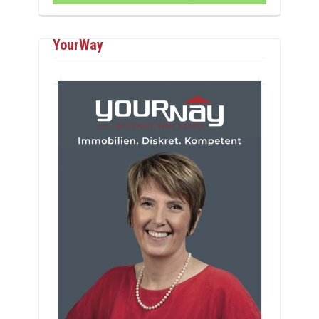
YourWay