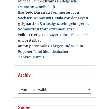
Michael Luick-Thrams
zu
Belgisch-
Deutsche Gesellschaft
Ilse Aedo Duran
zu
Sommerfest von
Sachsen-Anhalt mit Ursula von der Leyen
grignard
zu
Ein lustiges, sehr gelungenes
Sommerfest trotz extremer Hitze
Folkert Herlyn
zu
Bayern ohne Blasmusik
unvorstellbar
anton gottschalk
zu
Ärger und Wut im
Eupener Land über deutschen
Tanktourismus
Archiv
Archiv
Suche