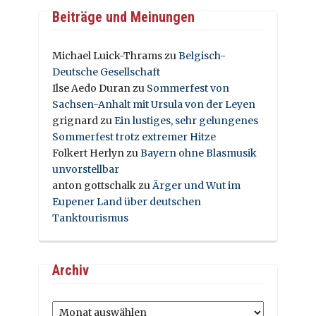
Beiträge und Meinungen
Michael Luick-Thrams
zu
Belgisch-
Deutsche Gesellschaft
Ilse Aedo Duran
zu
Sommerfest von
Sachsen-Anhalt mit Ursula von der Leyen
grignard
zu
Ein lustiges, sehr gelungenes
Sommerfest trotz extremer Hitze
Folkert Herlyn
zu
Bayern ohne Blasmusik
unvorstellbar
anton gottschalk
zu
Ärger und Wut im
Eupener Land über deutschen
Tanktourismus
Archiv
Archiv