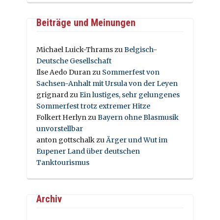
Beiträge und Meinungen
Michael Luick-Thrams
zu
Belgisch-
Deutsche Gesellschaft
Ilse Aedo Duran
zu
Sommerfest von
Sachsen-Anhalt mit Ursula von der Leyen
grignard
zu
Ein lustiges, sehr gelungenes
Sommerfest trotz extremer Hitze
Folkert Herlyn
zu
Bayern ohne Blasmusik
unvorstellbar
anton gottschalk
zu
Ärger und Wut im
Eupener Land über deutschen
Tanktourismus
Archiv