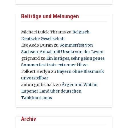
Beiträge und Meinungen
Michael Luick-Thrams
zu
Belgisch-
Deutsche Gesellschaft
Ilse Aedo Duran
zu
Sommerfest von
Sachsen-Anhalt mit Ursula von der Leyen
grignard
zu
Ein lustiges, sehr gelungenes
Sommerfest trotz extremer Hitze
Folkert Herlyn
zu
Bayern ohne Blasmusik
unvorstellbar
anton gottschalk
zu
Ärger und Wut im
Eupener Land über deutschen
Tanktourismus
Archiv