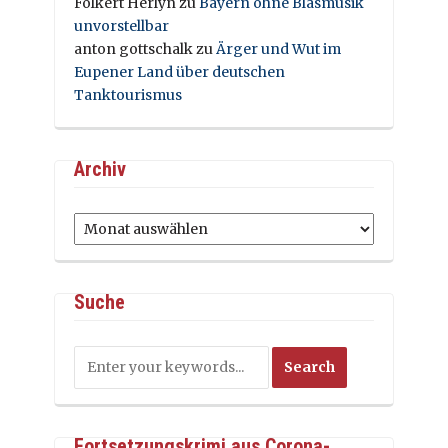
Folkert Herlyn
zu
Bayern ohne Blasmusik
unvorstellbar
anton gottschalk
zu
Ärger und Wut im
Eupener Land über deutschen
Tanktourismus
Archiv
Archiv
Suche
Fortsetzungskrimi aus Corona-