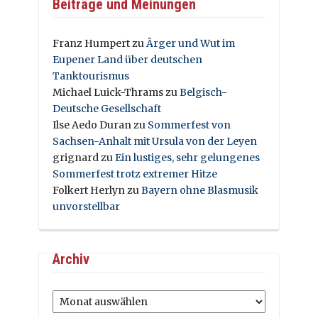
Beiträge und Meinungen
Franz Humpert
zu
Ärger und Wut im
Eupener Land über deutschen
Tanktourismus
Michael Luick-Thrams
zu
Belgisch-
Deutsche Gesellschaft
Ilse Aedo Duran
zu
Sommerfest von
Sachsen-Anhalt mit Ursula von der Leyen
grignard
zu
Ein lustiges, sehr gelungenes
Sommerfest trotz extremer Hitze
Folkert Herlyn
zu
Bayern ohne Blasmusik
unvorstellbar
Archiv
Archiv