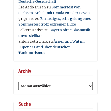
Deutsche Gesellschaft
Ilse Aedo Duran
zu
Sommerfest von
Sachsen-Anhalt mit Ursula von der Leyen
grignard
zu
Ein lustiges, sehr gelungenes
Sommerfest trotz extremer Hitze
Folkert Herlyn
zu
Bayern ohne Blasmusik
unvorstellbar
anton gottschalk
zu
Ärger und Wut im
Eupener Land über deutschen
Tanktourismus
Archiv
Archiv
Suche