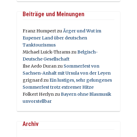
Beiträge und Meinungen
Franz Humpert
zu
Ärger und Wut im
Eupener Land über deutschen
Tanktourismus
Michael Luick-Thrams
zu
Belgisch-
Deutsche Gesellschaft
Ilse Aedo Duran
zu
Sommerfest von
Sachsen-Anhalt mit Ursula von der Leyen
grignard
zu
Ein lustiges, sehr gelungenes
Sommerfest trotz extremer Hitze
Folkert Herlyn
zu
Bayern ohne Blasmusik
unvorstellbar
Archiv