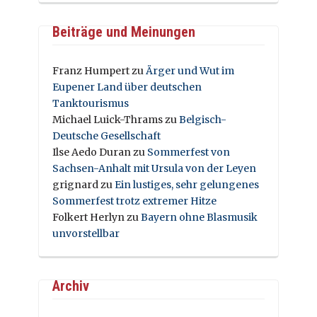
Beiträge und Meinungen
Franz Humpert
zu
Ärger und Wut im
Eupener Land über deutschen
Tanktourismus
Michael Luick-Thrams
zu
Belgisch-
Deutsche Gesellschaft
Ilse Aedo Duran
zu
Sommerfest von
Sachsen-Anhalt mit Ursula von der Leyen
grignard
zu
Ein lustiges, sehr gelungenes
Sommerfest trotz extremer Hitze
Folkert Herlyn
zu
Bayern ohne Blasmusik
unvorstellbar
Archiv