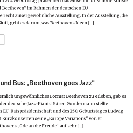
nem 250. Geburtstag präsentiert das Museum für Schöne Künste
l Beethoven“ im Rahmen der deutschen EU-
e recht außergewöhnliche Ausstellung. In der Ausstellung, die
 läuft, geht es darum, was Beethovens Ideen […]
 und Bus: „Beethoven goes Jazz“
ziemlich ungewöhnliches Format Beethoven zu erleben, gab es
 der deutsche Jazz-Pianist Søren Gundermann stellte
en EU-Ratspräsidentschaft und des 250. Geburtstages Ludwig
 Kurzkonzerten seine „Europe Variations“ vor. Er
ethovens „Ode an die Freude“ auf sehr […]