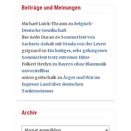
Beiträge und Meinungen
Michael Luick-Thrams
zu
Belgisch-
Deutsche Gesellschaft
Ilse Aedo Duran
zu
Sommerfest von
Sachsen-Anhalt mit Ursula von der Leyen
grignard
zu
Ein lustiges, sehr gelungenes
Sommerfest trotz extremer Hitze
Folkert Herlyn
zu
Bayern ohne Blasmusik
unvorstellbar
anton gottschalk
zu
Ärger und Wut im
Eupener Land über deutschen
Tanktourismus
Archiv
Archiv