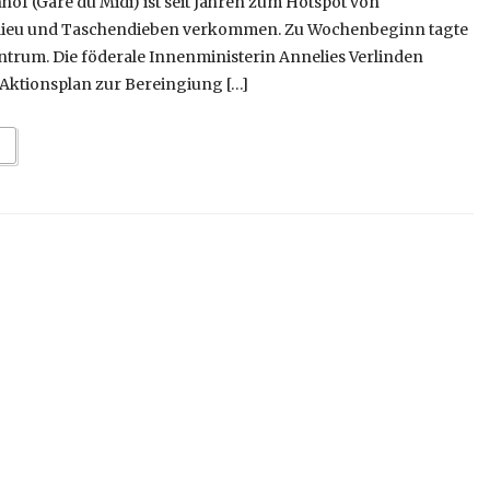
hof (Gare du Midi) ist seit Jahren zum Hotspot von
ilieu und Taschendieben verkommen. Zu Wochenbeginn tagte
ntrum. Die föderale Innenministerin Annelies Verlinden
Aktionsplan zur Bereingiung […]