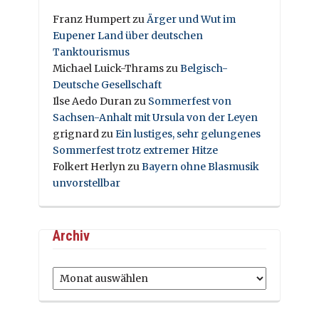
Franz Humpert
zu
Ärger und Wut im
Eupener Land über deutschen
Tanktourismus
Michael Luick-Thrams
zu
Belgisch-
Deutsche Gesellschaft
Ilse Aedo Duran
zu
Sommerfest von
Sachsen-Anhalt mit Ursula von der Leyen
grignard
zu
Ein lustiges, sehr gelungenes
Sommerfest trotz extremer Hitze
Folkert Herlyn
zu
Bayern ohne Blasmusik
unvorstellbar
Archiv
Archiv