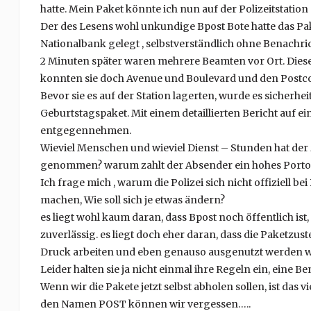
hatte. Mein Paket könnte ich nun auf der Polizeitstatio
Der des Lesens wohl unkundige Bpost Bote hatte das Pa
Nationalbank gelegt , selbstverständlich ohne Benach
2 Minuten später waren mehrere Beamten vor Ort. Diese
konnten sie doch Avenue und Boulevard und den Postc
Bevor sie es auf der Station lagerten, wurde es sicherhe
Geburtstagspaket. Mit einem detaillierten Bericht auf e
entgegennehmen.
Wieviel Menschen und wieviel Dienst – Stunden hat der Z
genommen? warum zahlt der Absender ein hohes Porto f
Ich frage mich , warum die Polizei sich nicht offiziell b
machen, Wie soll sich je etwas ändern?
es liegt wohl kaum daran, dass Bpost noch öffentlich ist
zuverlässig. es liegt doch eher daran, dass die Paketzust
Druck arbeiten und eben genauso ausgenutzt werden wie
Leider halten sie ja nicht einmal ihre Regeln ein, eine 
Wenn wir die Pakete jetzt selbst abholen sollen, ist das 
den Namen POST können wir vergessen…..