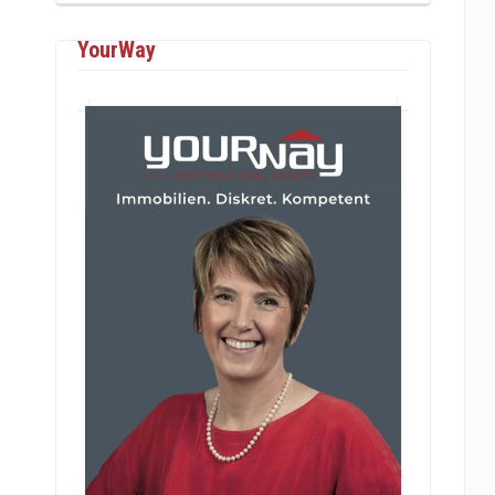
YourWay