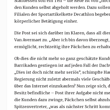
Stattdessen soll ein Teil – die Rede ist von „h
den Kunden selbst abgeholt werden. Dazu sollen 
Filialen der Sportartikelkette Decathlon begebe
körperlicher Betätigung einher.
Die Post sei sich darüber im Klaren, dass all d
Van Avermaet zu. „Aber ich bin davon überzeugt,
ermöglicht, rechtzeitig ihre Päckchen zu erhalte
Ob dies die nicht mehr so ganz geschätzte Kunds
Barrikaden gestiegen ist auf jeden Fall der Dac
„Dies ist doch nicht mehr seriös“, schimpfte H
Regierung nicht zuletzt abermals viele Geschäf
über das Internet einzukaufen? Nun zeige sich, 
Besitz befindliche – Post ihrer Aufgabe nich
die Kunden dazu zwinge, Päckchen selbst abzuho
Spitzenvertreter, „was als nächster Schritt ko