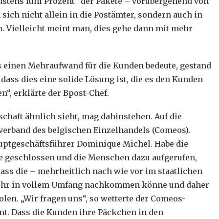
öchstens fünf Prozent“ der Pakete – vorübergehend von
sich nicht allein in die Postämter, sondern auch in
n. Vielleicht meint man, dies gehe dann mit mehr
ies einen Mehraufwand für die Kunden bedeute, gestand
 dass dies eine solide Lösung ist, die es den Kunden
n“, erklärte der Bpost-Chef.
chaft ähnlich sieht, mag dahinstehen. Auf die
hverband des belgischen Einzelhandels (Comeos).
auptgeschäftsführer Dominique Michel. Habe die
te geschlossen und die Menschen dazu aufgerufen,
dass die – mehrheitlich nach wie vor im staatlichen
t mehr in vollem Umfang nachkommen könne und daher
len. „Wir fragen uns“, so wetterte der Comeos-
mmt. Dass die Kunden ihre Päckchen in den