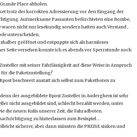
n Grande Place abholen.
ket trotz der korrekten Adressierung vor den Eingang der
richtigung. Aufmerksame Passanten befürchteten eine Bombe,
 waren nicht nur lesekundig sondern hatten auch Verstand ,
ode unterscheiden,
itshalber geöffnet und entpuppte sich als harmloses
iner Seite versehen konnte ich es abends vor Sperrstunde noch
usteller mit seiner Fahrlässigkeit auf diese Weise in Anspruch
ür die Paketzustellung?
ei Bpost beschwert anstatt sich selbst zum Paketboten zu
, denn der ausgebildete Bpost Zusteller in Auderghem ist sehr
eller nicht ausgebildet sind, schlecht bezahlt werden, unter
 die neuen Kulis unserer Zeit, die Fahradboten.
Benachrichtigung zu hinterlassen zum Besispiel….
vielleicht sicherer, aber dann müssten die PREISE sinken und