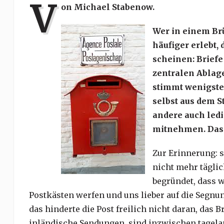
V
on Michael Stabenow.
Wer in einem Br
häufiger erlebt,
scheinen: Brief
zentralen Ablag
stimmt wenigsten
selbst aus dem S
andere auch led
mitnehmen. Das 
Zur Erinnerung: s
nicht mehr täglic
begründet, dass wi
Postkästen werfen und uns lieber auf die Segnun
das hinderte die Post freilich nicht daran, das 
inländische Sendungen, sind inzwischen tagela