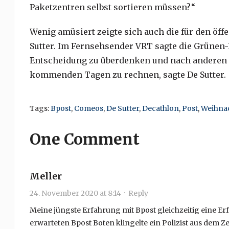
Paketzentren selbst sortieren müssen?“
Wenig amüsiert zeigte sich auch die für den öff
Sutter. Im Fernsehsender VRT sagte die Grünen-P
Entscheidung zu überdenken und nach anderen L
kommenden Tagen zu rechnen, sagte De Sutter.
Tags:
Bpost
,
Comeos
,
De Sutter
,
Decathlon
,
Post
,
Weihna
One Comment
Meller
24. November 2020 at 8:14
·
Reply
Meine jüngste Erfahrung mit Bpost gleichzeitig eine Erf
erwarteten Bpost Boten klingelte ein Polizist aus dem 