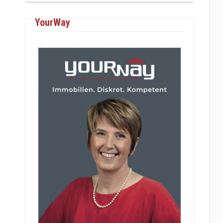
YourWay