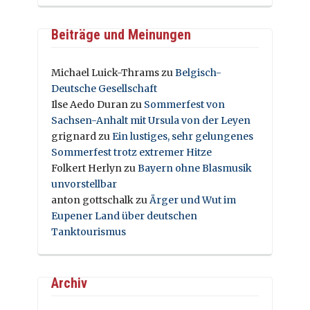
Beiträge und Meinungen
Michael Luick-Thrams
zu
Belgisch-
Deutsche Gesellschaft
Ilse Aedo Duran
zu
Sommerfest von
Sachsen-Anhalt mit Ursula von der Leyen
grignard
zu
Ein lustiges, sehr gelungenes
Sommerfest trotz extremer Hitze
Folkert Herlyn
zu
Bayern ohne Blasmusik
unvorstellbar
anton gottschalk
zu
Ärger und Wut im
Eupener Land über deutschen
Tanktourismus
Archiv