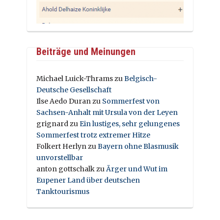
Beiträge und Meinungen
Michael Luick-Thrams
zu
Belgisch-
Deutsche Gesellschaft
Ilse Aedo Duran
zu
Sommerfest von
Sachsen-Anhalt mit Ursula von der Leyen
grignard
zu
Ein lustiges, sehr gelungenes
Sommerfest trotz extremer Hitze
Folkert Herlyn
zu
Bayern ohne Blasmusik
unvorstellbar
anton gottschalk
zu
Ärger und Wut im
Eupener Land über deutschen
Tanktourismus