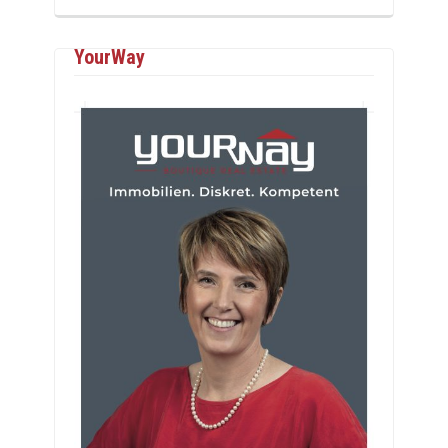
YourWay