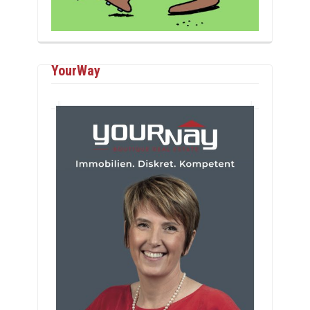
YourWay