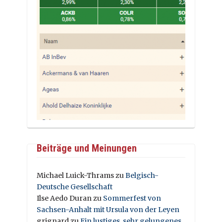
Beiträge und Meinungen
Michael Luick-Thrams
zu
Belgisch-
Deutsche Gesellschaft
Ilse Aedo Duran
zu
Sommerfest von
Sachsen-Anhalt mit Ursula von der Leyen
grignard
zu
Ein lustiges, sehr gelungenes