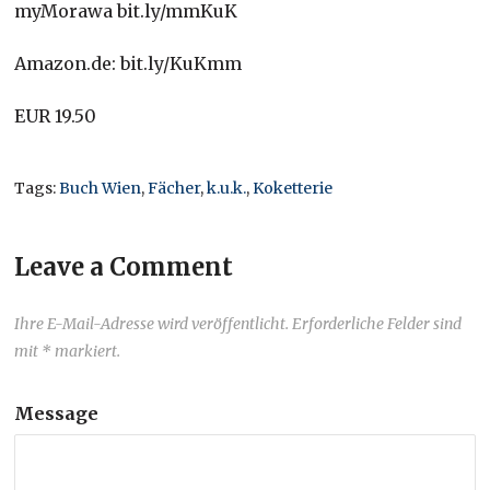
myMorawa bit.ly/mmKuK
Amazon.de: bit.ly/KuKmm
EUR 19.50
Tags:
Buch Wien
,
Fächer
,
k.u.k.
,
Koketterie
Leave a Comment
Ihre E-Mail-Adresse wird veröffentlicht. Erforderliche Felder sind
mit * markiert.
Message