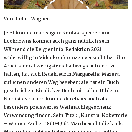
Von Rudolf Wagner.
Jetzt könnte man sagen: Kontaktsperren und
Lockdowns können auch ganz nützlich sein.
Während die Belgieninfo-Redaktion 2021
widerwillig in Videokonferenzen versucht hat, ihre
Arbeitsmoral wenigstens halbwegs aufrecht zu
halten, hat sich Redakteurin Margaretha Mazura
auf einen anderen Weg begeben: sie hat ein Buch
geschrieben. Ein dickes Buch mit tollen Bildern.
Nun ist es da und könnte durchaus auch als
besonders preiswertes Weihnachtsgeschenk
Verwendung finden. Sein Titel:
„
K
unst
u
.
K
oketterie
– Wiener Fächer 1860-1916″. Man braucht die k.u.k.
Monarchie nicht zu lieben, um die prachtvollen