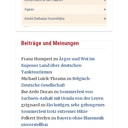
Beiträge und Meinungen
Franz Humpert
zu
Ärger und Wut im
Eupener Land über deutschen
Tanktourismus
Michael Luick-Thrams
zu
Belgisch-
Deutsche Gesellschaft
Ilse Aedo Duran
zu
Sommerfest von
Sachsen-Anhalt mit Ursula von der Leyen
grignard
zu
Ein lustiges, sehr gelungenes
Sommerfest trotz extremer Hitze
Folkert Herlyn
zu
Bayern ohne Blasmusik
unvorstellbar