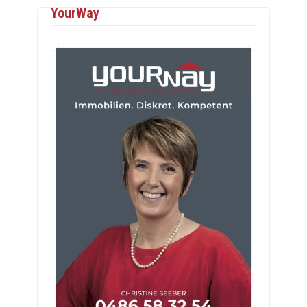
YourWay