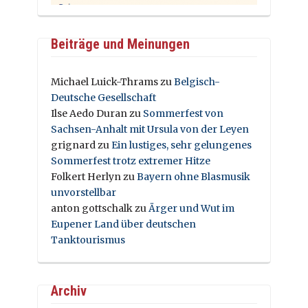
Beiträge und Meinungen
Michael Luick-Thrams
zu
Belgisch-
Deutsche Gesellschaft
Ilse Aedo Duran
zu
Sommerfest von
Sachsen-Anhalt mit Ursula von der Leyen
grignard
zu
Ein lustiges, sehr gelungenes
Sommerfest trotz extremer Hitze
Folkert Herlyn
zu
Bayern ohne Blasmusik
unvorstellbar
anton gottschalk
zu
Ärger und Wut im
Eupener Land über deutschen
Tanktourismus
Archiv