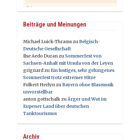
Beiträge und Meinungen
Michael Luick-Thrams
zu
Belgisch-
Deutsche Gesellschaft
Ilse Aedo Duran
zu
Sommerfest von
Sachsen-Anhalt mit Ursula von der Leyen
grignard
zu
Ein lustiges, sehr gelungenes
Sommerfest trotz extremer Hitze
Folkert Herlyn
zu
Bayern ohne Blasmusik
unvorstellbar
anton gottschalk
zu
Ärger und Wut im
Eupener Land über deutschen
Tanktourismus
Archiv