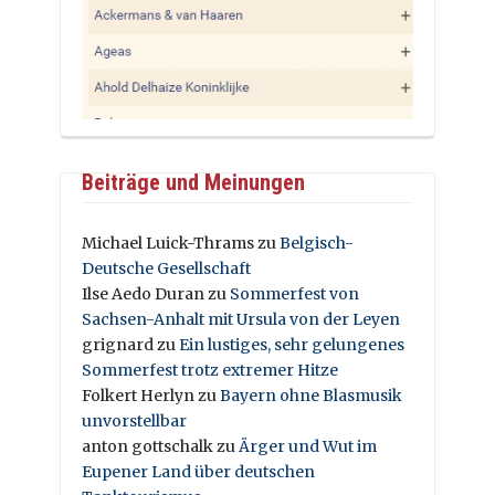
Beiträge und Meinungen
Michael Luick-Thrams
zu
Belgisch-
Deutsche Gesellschaft
Ilse Aedo Duran
zu
Sommerfest von
Sachsen-Anhalt mit Ursula von der Leyen
grignard
zu
Ein lustiges, sehr gelungenes
Sommerfest trotz extremer Hitze
Folkert Herlyn
zu
Bayern ohne Blasmusik
unvorstellbar
anton gottschalk
zu
Ärger und Wut im
Eupener Land über deutschen