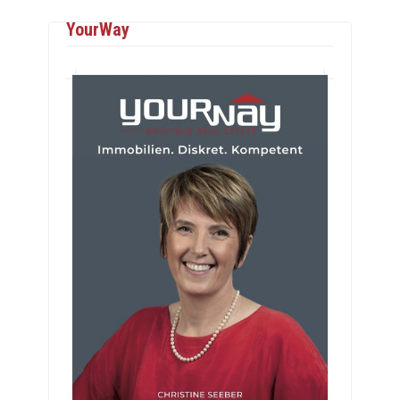
YourWay