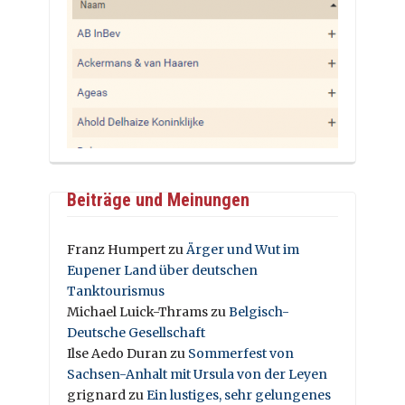
Beiträge und Meinungen
Franz Humpert
zu
Ärger und Wut im
Eupener Land über deutschen
Tanktourismus
Michael Luick-Thrams
zu
Belgisch-
Deutsche Gesellschaft
Ilse Aedo Duran
zu
Sommerfest von
Sachsen-Anhalt mit Ursula von der Leyen
grignard
zu
Ein lustiges, sehr gelungenes