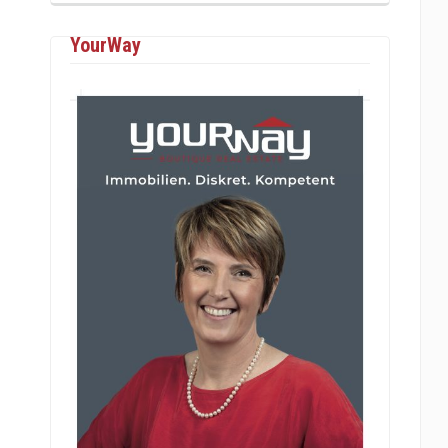
YourWay