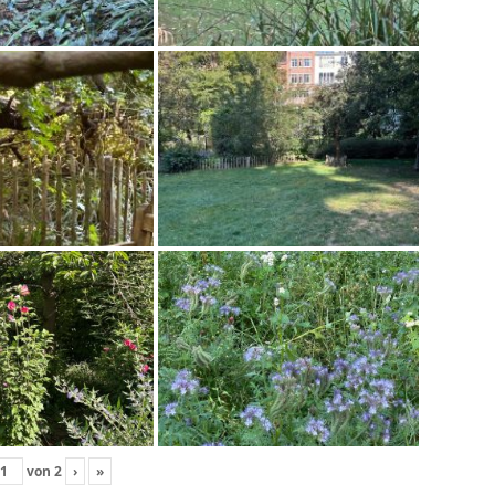
von
2
›
»