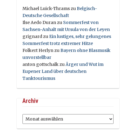
Michael Luick-Thrams
zu
Belgisch-
Deutsche Gesellschaft
Ilse Aedo Duran
zu
Sommerfest von
Sachsen-Anhalt mit Ursula von der Leyen
grignard
zu
Ein lustiges, sehr gelungenes
Sommerfest trotz extremer Hitze
Folkert Herlyn
zu
Bayern ohne Blasmusik
unvorstellbar
anton gottschalk
zu
Ärger und Wut im
Eupener Land über deutschen
Tanktourismus
Archiv
Archiv