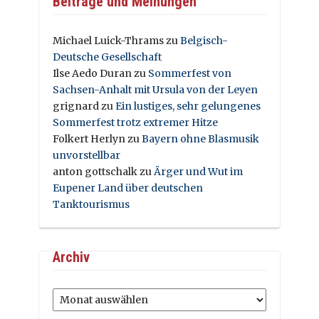
Beiträge und Meinungen
Michael Luick-Thrams
zu
Belgisch-
Deutsche Gesellschaft
Ilse Aedo Duran
zu
Sommerfest von
Sachsen-Anhalt mit Ursula von der Leyen
grignard
zu
Ein lustiges, sehr gelungenes
Sommerfest trotz extremer Hitze
Folkert Herlyn
zu
Bayern ohne Blasmusik
unvorstellbar
anton gottschalk
zu
Ärger und Wut im
Eupener Land über deutschen
Tanktourismus
Archiv
Archiv