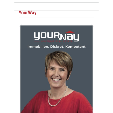
YourWay