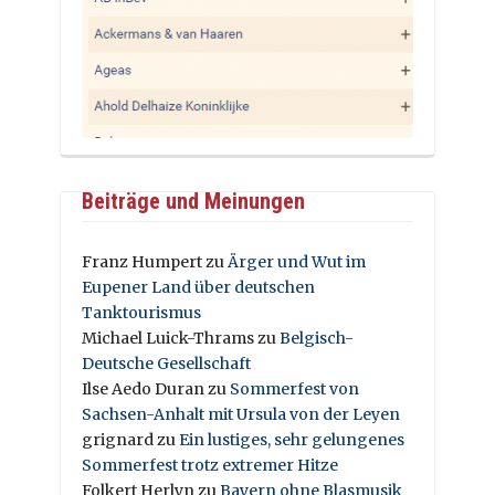
Beiträge und Meinungen
Franz Humpert
zu
Ärger und Wut im
Eupener Land über deutschen
Tanktourismus
Michael Luick-Thrams
zu
Belgisch-
Deutsche Gesellschaft
Ilse Aedo Duran
zu
Sommerfest von
Sachsen-Anhalt mit Ursula von der Leyen
grignard
zu
Ein lustiges, sehr gelungenes
Sommerfest trotz extremer Hitze
Folkert Herlyn
zu
Bayern ohne Blasmusik