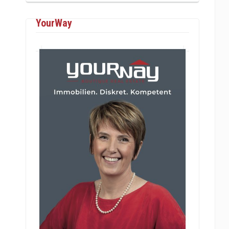
YourWay