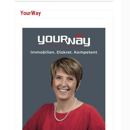
YourWay