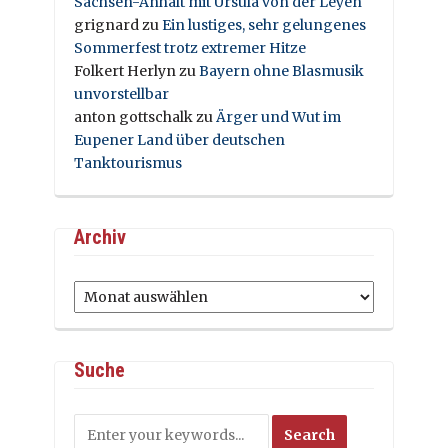
Sachsen-Anhalt mit Ursula von der Leyen
grignard
zu
Ein lustiges, sehr gelungenes
Sommerfest trotz extremer Hitze
Folkert Herlyn
zu
Bayern ohne Blasmusik
unvorstellbar
anton gottschalk
zu
Ärger und Wut im
Eupener Land über deutschen
Tanktourismus
Archiv
Archiv
Suche