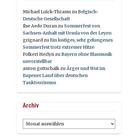
Michael Luick-Thrams
zu
Belgisch-
Deutsche Gesellschaft
Ilse Aedo Duran
zu
Sommerfest von
Sachsen-Anhalt mit Ursula von der Leyen
grignard
zu
Ein lustiges, sehr gelungenes
Sommerfest trotz extremer Hitze
Folkert Herlyn
zu
Bayern ohne Blasmusik
unvorstellbar
anton gottschalk
zu
Ärger und Wut im
Eupener Land über deutschen
Tanktourismus
Archiv
Archiv