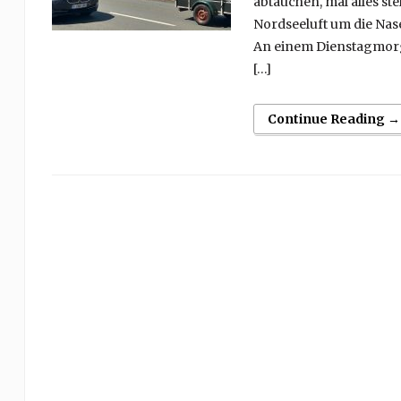
abtauchen, mal alles ste
Nordseeluft um die Nase
An einem Dienstagmorge
[…]
Continue Reading →