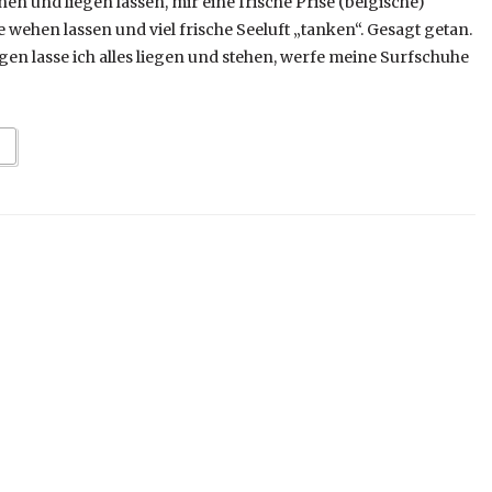
hen und liegen lassen, mir eine frische Prise (belgische)
 wehen lassen und viel frische Seeluft „tanken“. Gesagt getan.
n lasse ich alles liegen und stehen, werfe meine Surfschuhe