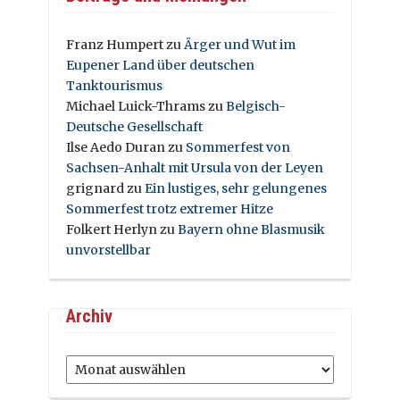
Franz Humpert
zu
Ärger und Wut im
Eupener Land über deutschen
Tanktourismus
Michael Luick-Thrams
zu
Belgisch-
Deutsche Gesellschaft
Ilse Aedo Duran
zu
Sommerfest von
Sachsen-Anhalt mit Ursula von der Leyen
grignard
zu
Ein lustiges, sehr gelungenes
Sommerfest trotz extremer Hitze
Folkert Herlyn
zu
Bayern ohne Blasmusik
unvorstellbar
Archiv
Archiv