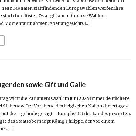
n Koalition der Mitte“ Von Michael Stabenow und Reinhard
ls neun Monaten stattfindenden Europawahlen werfen ihre
 sind eher düster. Zwar gilt auch für diese Wahlen:
d Momentaufnahmen. Aber angesichts […]
genden sowie Gift und Galle
rtag wirft die Parlamentswahl im Juni 2024 immer deutlichere
l Stabenow Der Vorabend des belgischen Nationalfeiertages
t auf die – gelinde gesagt – Komplexität des Landes geworfen.
gte das Staatsoberhaupt König Philippe, der vor einem
nes […]