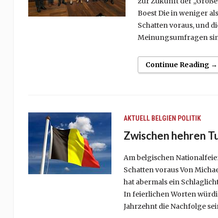
zur Zukunft der „Große
Boest Die in weniger a
Schatten voraus, und die
Meinungsumfragen sin
Continue Reading →
AKTUELL
BELGIEN
POLITIK
Zwischen hehren Tu
Am belgischen Nationalfeie
Schatten voraus Von Michae
hat abermals ein Schlaglich
In feierlichen Worten würdi
Jahrzehnt die Nachfolge sei