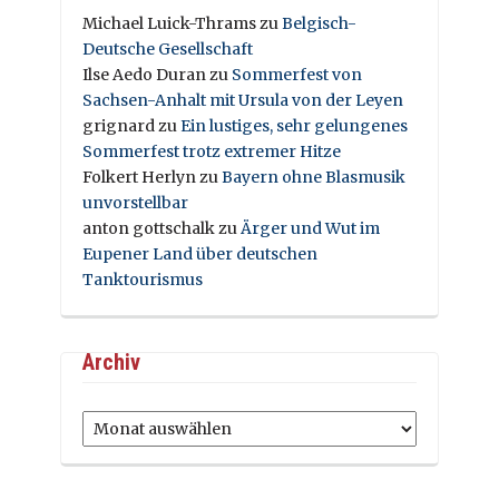
Michael Luick-Thrams
zu
Belgisch-
Deutsche Gesellschaft
Ilse Aedo Duran
zu
Sommerfest von
Sachsen-Anhalt mit Ursula von der Leyen
grignard
zu
Ein lustiges, sehr gelungenes
Sommerfest trotz extremer Hitze
Folkert Herlyn
zu
Bayern ohne Blasmusik
unvorstellbar
anton gottschalk
zu
Ärger und Wut im
Eupener Land über deutschen
Tanktourismus
Archiv
Archiv