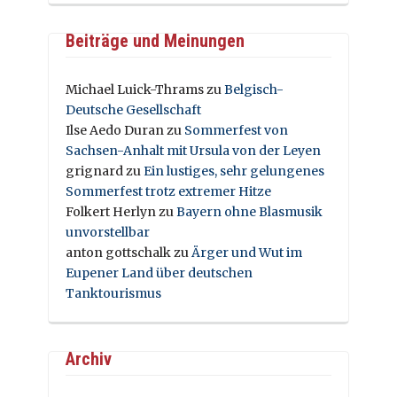
Beiträge und Meinungen
Michael Luick-Thrams
zu
Belgisch-
Deutsche Gesellschaft
Ilse Aedo Duran
zu
Sommerfest von
Sachsen-Anhalt mit Ursula von der Leyen
grignard
zu
Ein lustiges, sehr gelungenes
Sommerfest trotz extremer Hitze
Folkert Herlyn
zu
Bayern ohne Blasmusik
unvorstellbar
anton gottschalk
zu
Ärger und Wut im
Eupener Land über deutschen
Tanktourismus
Archiv