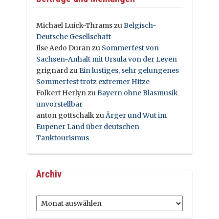
Michael Luick-Thrams
zu
Belgisch-
Deutsche Gesellschaft
Ilse Aedo Duran
zu
Sommerfest von
Sachsen-Anhalt mit Ursula von der Leyen
grignard
zu
Ein lustiges, sehr gelungenes
Sommerfest trotz extremer Hitze
Folkert Herlyn
zu
Bayern ohne Blasmusik
unvorstellbar
anton gottschalk
zu
Ärger und Wut im
Eupener Land über deutschen
Tanktourismus
Archiv
Archiv