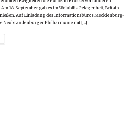
gefühlten Ewigkeiten die Politik in Brüssel von anderen
Am 18. September gab es im Wolubilis Gelegenheit, Britain
enießen. Auf Einladung des Informationsbüros Mecklenburg-
 Neubrandenburger Philharmonie mit […]