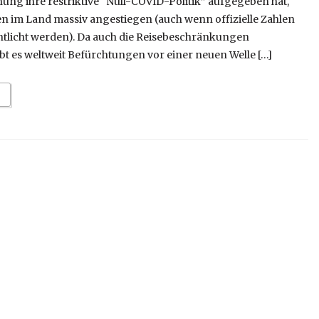
ung ihre restriktive “Null-COVID-Politik” aufgegeben hat,
en im Land massiv angestiegen (auch wenn offizielle Zahlen
ntlicht werden). Da auch die Reisebeschränkungen
t es weltweit Befürchtungen vor einer neuen Welle […]