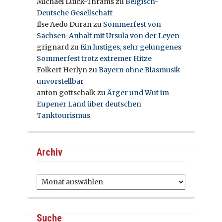
Michael Luick-Thrams
zu
Belgisch-
Deutsche Gesellschaft
Ilse Aedo Duran
zu
Sommerfest von
Sachsen-Anhalt mit Ursula von der Leyen
grignard
zu
Ein lustiges, sehr gelungenes
Sommerfest trotz extremer Hitze
Folkert Herlyn
zu
Bayern ohne Blasmusik
unvorstellbar
anton gottschalk
zu
Ärger und Wut im
Eupener Land über deutschen
Tanktourismus
Archiv
Archiv
Suche